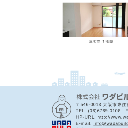
茨木市 Ｔ様邸
〒546-0013 大阪市
TEL. (06)6769-0108 F
HP-URL.
http://www.w
E-mail.
info@wadabuil