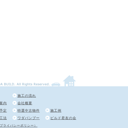
施工の流れ
案内
会社概要
予定
特選中古物件
施工例
工法
ワダバンブー
ビルド君友の会
プライバシーポリシー）