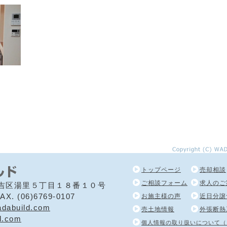
トップページ
売却相談
ご相談フォーム
求人のご
東住吉区湯里５丁目１８番１０号
AX. (06)6769-0107
お施主様の声
近日分譲
adabuild.com
売土地情報
外張断熱
d.com
個人情報の取り扱いについて（